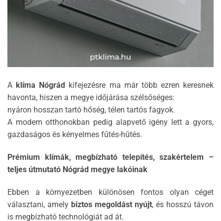
A
klíma Nógrád
kifejezésre ma már több ezren keresnek
havonta, hiszen a megye időjárása szélsőséges:
nyáron hosszan tartó hőség, télen tartós fagyok.
A modern otthonokban pedig alapvető igény lett a gyors,
gazdaságos és kényelmes fűtés-hűtés.
Prémium klímák, megbízható telepítés, szakértelem –
teljes útmutató Nógrád megye lakóinak
Ebben a környezetben különösen fontos olyan céget
választani, amely
biztos megoldást nyújt
, és hosszú távon
is megbízható technológiát ad át.