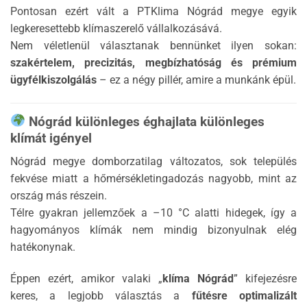
Pontosan ezért vált a PTKlima Nógrád megye egyik
legkeresettebb klímaszerelő vállalkozásává.
Nem véletlenül választanak bennünket ilyen sokan:
szakértelem, precizitás, megbízhatóság és prémium
ügyfélkiszolgálás
– ez a négy pillér, amire a munkánk épül.
Nógrád különleges éghajlata különleges
klímát igényel
Nógrád megye domborzatilag változatos, sok település
fekvése miatt a hőmérsékletingadozás nagyobb, mint az
ország más részein.
Télre gyakran jellemzőek a –10 °C alatti hidegek, így a
hagyományos klímák nem mindig bizonyulnak elég
hatékonynak.
Éppen ezért, amikor valaki „
klíma Nógrád
” kifejezésre
keres, a legjobb választás a
fűtésre optimalizált