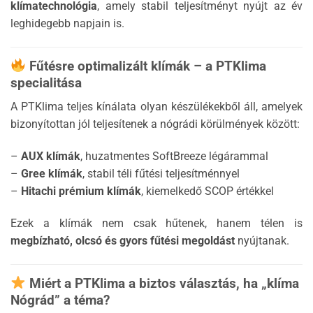
klímatechnológia
, amely stabil teljesítményt nyújt az év
leghidegebb napjain is.
Fűtésre optimalizált klímák – a PTKlima
specialitása
A PTKlima teljes kínálata olyan készülékekből áll, amelyek
bizonyítottan jól teljesítenek a nógrádi körülmények között:
–
AUX klímák
, huzatmentes SoftBreeze légárammal
–
Gree klímák
, stabil téli fűtési teljesítménnyel
–
Hitachi prémium klímák
, kiemelkedő SCOP értékkel
Ezek a klímák nem csak hűtenek, hanem télen is
megbízható, olcsó és gyors fűtési megoldást
nyújtanak.
Miért a PTKlima a biztos választás, ha „klíma
Nógrád” a téma?