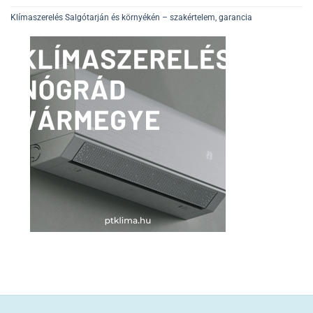
Klímaszerelés Salgótarján és környékén – szakértelem, garancia