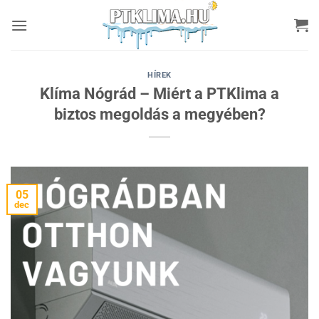
Skip
to
content
HÍREK
Klíma Nógrád – Miért a PTKlima a
biztos megoldás a megyében?
05
dec