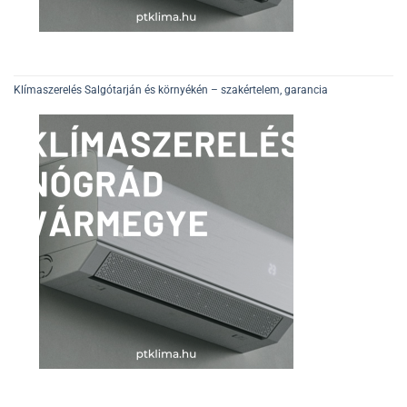
Klímaszerelés Salgótarján és környékén – szakértelem, garancia