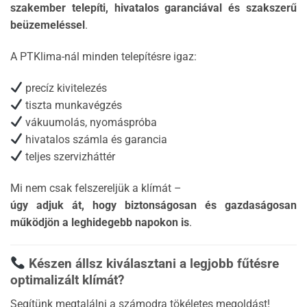
szakember telepíti, hivatalos garanciával és szakszerű
beüzemeléssel
.
A PTKlima-nál minden telepítésre igaz:
precíz kivitelezés
tiszta munkavégzés
vákuumolás, nyomáspróba
hivatalos számla és garancia
teljes szervizháttér
Mi nem csak felszereljük a klímát –
úgy adjuk át, hogy biztonságosan és gazdaságosan
működjön a leghidegebb napokon is
.
Készen állsz kiválasztani a legjobb fűtésre
optimalizált klímát?
Segítünk megtalálni a számodra tökéletes megoldást!