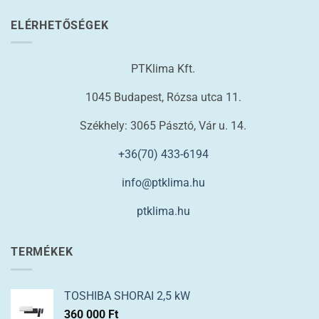
ELÉRHETŐSÉGEK
PTKlima Kft.
1045 Budapest, Rózsa utca 11.
Székhely: 3065 Pásztó, Vár u. 14.
+36(70) 433-6194
info@ptklima.hu
ptklima.hu
TERMÉKEK
TOSHIBA SHORAI 2,5 kW
360 000
Ft