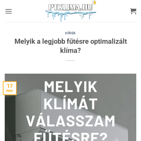
Skip
to
content
HÍREK
Melyik a legjobb fűtésre optimalizált
klíma?
17
nov