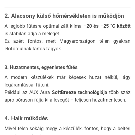
2. Alacsony külső hőmérsékleten is működjön
A legjobb fűtésre optimalizált klíma
–20 és –25 °C között
is stabilan adja a meleget.
Ez azért fontos, mert Magyarországon télen gyakran
előfordulnak tartós fagyok.
3. Huzatmentes, egyenletes fűtés
A modern készülékek már képesek huzat nélkül, lágy
légáramlással fűteni.
Például az AUX Aura
SoftBreeze technológiája
több száz
apró póruson fújja ki a levegőt – teljesen huzatmentesen.
4. Halk működés
Mivel télen sokáig megy a készülék, fontos, hogy a beltéri