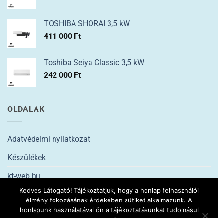
TOSHIBA SHORAI 3,5 kW
411 000
Ft
Toshiba Seiya Classic 3,5 kW
242 000
Ft
OLDALAK
Adatvédelmi nyilatkozat
Készülékek
kt-web.hu
Kedves Látogató! Tájékoztatjuk, hogy a honlap felhasználói
élmény fokozásának érdekében sütiket alkalmazunk. A
2026 ©
ptklima.hu
KLÍMASZERELÉS Minden jog fenntartva. |
Kt-
honlapunk használatával ön a tájékoztatásunkat tudomásul