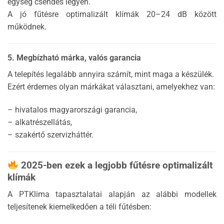
egység csendes legyen.
A jó fűtésre optimalizált klímák 20–24 dB között
működnek.
5. Megbízható márka, valós garancia
A telepítés legalább annyira számít, mint maga a készülék.
Ezért érdemes olyan márkákat választani, amelyekhez van:
– hivatalos magyarországi garancia,
– alkatrészellátás,
– szakértő szervizháttér.
2025-ben ezek a
legjobb fűtésre optimalizált
klímák
A PTKlima tapasztalatai alapján az alábbi modellek
teljesítenek kiemelkedően a téli fűtésben: