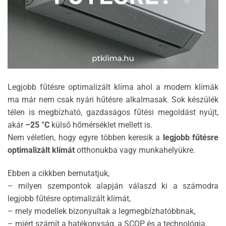
Legjobb fűtésre optimalizált klíma ahol a modern klímák
ma már nem csak nyári hűtésre alkalmasak. Sok készülék
télen is megbízható, gazdaságos fűtési megoldást nyújt,
akár
–25 °C
külső hőmérséklet mellett is.
Nem véletlen, hogy egyre többen keresik a
legjobb fűtésre
optimalizált klímát
otthonukba vagy munkahelyükre.
Ebben a cikkben bemutatjuk,
– milyen szempontok alapján válaszd ki a számodra
legjobb fűtésre optimalizált klímát,
– mely modellek bizonyultak a legmegbízhatóbbnak,
– miért számít a hatékonyság, a SCOP és a technológia,