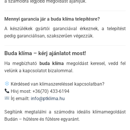
a számodra legjobb megoldást ajánljuk.
Mennyi garancia jár a buda klíma telepítésre?
A készülékek gyártói garanciával érkeznek, a telepítést
pedig garanciálisan, szakszerűen végezzük.
Buda klíma – kérj ajánlatot most!
Ha megbízható
buda klíma
megoldást keresel, vedd fel
velünk a kapcsolatot bizalommal.
Kérdésed van klímaszereléssel kapcsolatban?
Hívj most: +36(70) 433-6194
Írj emailt:
info@ptklima.hu
Segítünk megtalálni a számodra ideális klímamegoldást
Budán – hűtésre és fűtésre egyaránt.