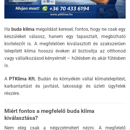
Ha
buda klíma
megoldást keresel, fontos, hogy ne csak egy
készüléket válassz, hanem egy tapasztalt, megbízható
kivitelezőt is. A megfelelően kiválasztott és szakszerűen
telepített klíma hosszú éveken át biztosítja az otthonod
vagy vállalkozásod kényelmét – hűtésben és akár fűtésben
is.
A
PTKlima Kft.
Budán és környékén vállal klímatelepítést,
karbantartást és javítást, lakossági és üzleti ügyfelek
részére.
Miért fontos a megfelelő buda klíma
kiválasztása?
Nem elég csak a négyzetmétert nézni. A megfelelő