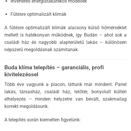
Inverteres energiatakarékos modellek
Fűtésre optimalizált klímák
A fűtésre optimalizált klímák alacsony külső hőmérséklet
mellett is hatékonyan működnek, így Budán – ahol sok a
családi ház és nagyobb alapterületű lakás – különösen
népszerű megoldásnak számítanak.
Buda klíma telepítés – garanciális, profi
kivitelezéssel
Több éve vagyunk a piacon, láttunk már mindent. Panel
lakás, társasház, családi ház, tetőtér, bonyolult kültéri
elhelyezés – minden helyzetre van bevált, szakmailag
korrekt megoldásunk.
A telepítés során kiemelten figyelünk: