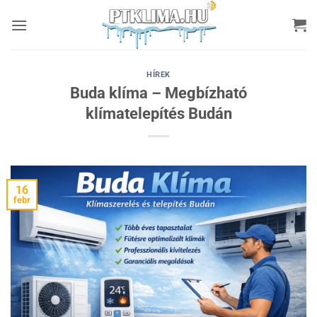
Skip
to
content
HÍREK
Buda klíma – Megbízható
klímatelepítés Budán
16
febr