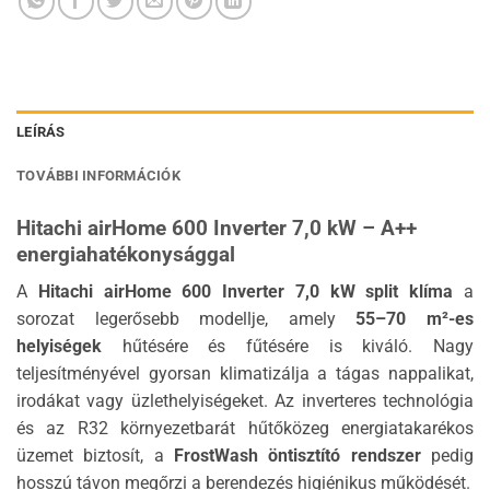
LEÍRÁS
TOVÁBBI INFORMÁCIÓK
Hitachi airHome 600 Inverter 7,0 kW – A++
energiahatékonysággal
A
Hitachi airHome 600 Inverter 7,0 kW split klíma
a
sorozat legerősebb modellje, amely
55–70 m²-es
helyiségek
hűtésére és fűtésére is kiváló. Nagy
teljesítményével gyorsan klimatizálja a tágas nappalikat,
irodákat vagy üzlethelyiségeket. Az inverteres technológia
és az R32 környezetbarát hűtőközeg energiatakarékos
üzemet biztosít, a
FrostWash öntisztító rendszer
pedig
hosszú távon megőrzi a berendezés higiénikus működését.