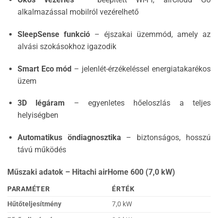
alkalmazással mobilról vezérelhető
SleepSense funkció
– éjszakai üzemmód, amely az
alvási szokásokhoz igazodik
Smart Eco mód
– jelenlét-érzékeléssel energiatakarékos
üzem
3D légáram
– egyenletes hőeloszlás a teljes
helyiségben
Automatikus öndiagnosztika
– biztonságos, hosszú
távú működés
Műszaki adatok – Hitachi airHome 600 (7,0 kW)
PARAMÉTER
ÉRTÉK
Hűtőteljesítmény
7,0 kW