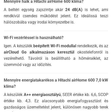
Mennyire halk a Hitachi airHome 600 klíma?
A beltéri egység zajszintje akár
24 dB(A)
is lehet, ami
rendkívül csendes működést jelent. Ez ideálissá teszi
hálószobába vagy irodai környezetbe is.
Wi-Fi vezérléssel is használható?
Igen. A készülék
beépített Wi-Fi modullal
rendelkezik, és az
airCloud Go alkalmazáson keresztül
okostelefonról is
vezérelhető. Távolról is beállítható a hőmérséklet, az
üzemmód vagy az időzítés.
Mennyire energiatakarékos a Hitachi airHome 600 7,0 kW
klíma?
A készülék
A++ energiaosztályú
, SEER értéke kb. 6,6, SCOP
értéke kb. 4,3. Ez alacsonyabb energiafogyasztást és
gazdaságos üzemeltetést jelent, különösen nagyobb terek