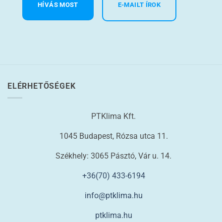
HÍVÁS MOST
E-MAILT ÍROK
ELÉRHETŐSÉGEK
PTKlima Kft.
1045 Budapest, Rózsa utca 11.
Székhely: 3065 Pásztó, Vár u. 14.
+36(70) 433-6194
info@ptklima.hu
ptklima.hu