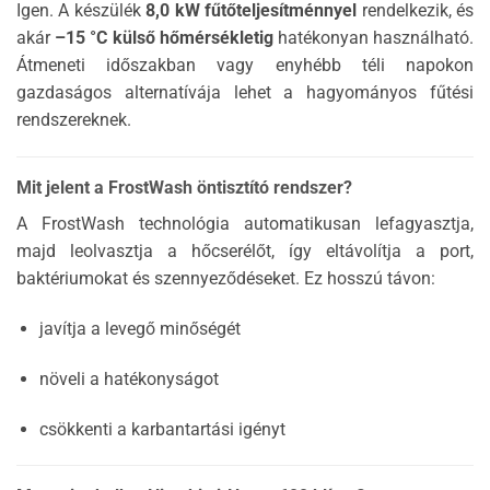
Igen. A készülék
8,0 kW fűtőteljesítménnyel
rendelkezik, és
akár
–15 °C külső hőmérsékletig
hatékonyan használható.
Átmeneti időszakban vagy enyhébb téli napokon
gazdaságos alternatívája lehet a hagyományos fűtési
rendszereknek.
Mit jelent a FrostWash öntisztító rendszer?
A FrostWash technológia automatikusan lefagyasztja,
majd leolvasztja a hőcserélőt, így eltávolítja a port,
baktériumokat és szennyeződéseket. Ez hosszú távon:
javítja a levegő minőségét
növeli a hatékonyságot
csökkenti a karbantartási igényt