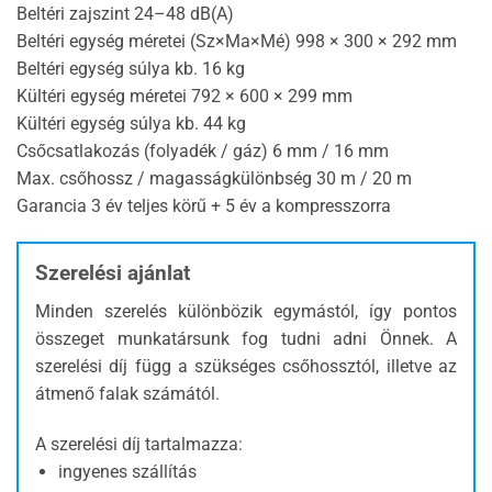
Beltéri zajszint 24–48 dB(A)
Beltéri egység méretei (Sz×Ma×Mé) 998 × 300 × 292 mm
Beltéri egység súlya kb. 16 kg
Kültéri egység méretei 792 × 600 × 299 mm
Kültéri egység súlya kb. 44 kg
Csőcsatlakozás (folyadék / gáz) 6 mm / 16 mm
Max. csőhossz / magasságkülönbség 30 m / 20 m
Garancia 3 év teljes körű + 5 év a kompresszorra
Szerelési ajánlat
Minden szerelés különbözik egymástól, így pontos
összeget munkatársunk fog tudni adni Önnek. A
szerelési díj függ a szükséges csőhossztól, illetve az
átmenő falak számától.
A szerelési díj tartalmazza:
ingyenes szállítás