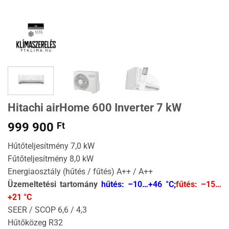
Hitachi airHome 600 Inverter 7 kW
999 900
Ft
Hűtőteljesítmény 7,0 kW
Fűtőteljesítmény 8,0 kW
Energiaosztály (hűtés / fűtés) A++ / A++
Üzemeltetési tartomány
hűtés: –10…+46 °C;
fűtés: –15…
+21 °C
SEER / SCOP 6,6 / 4,3
Hűtőközeg R32