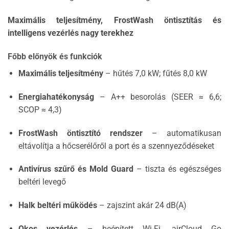
Maximális teljesítmény, FrostWash öntisztítás és
intelligens vezérlés nagy terekhez
Főbb előnyök és funkciók
Maximális teljesítmény
– hűtés 7,0 kW; fűtés 8,0 kW
Energiahatékonyság
– A++ besorolás (SEER ≈ 6,6;
SCOP ≈ 4,3)
FrostWash öntisztító rendszer
– automatikusan
eltávolítja a hőcserélőről a port és a szennyeződéseket
Antivírus szűrő és Mold Guard
– tiszta és egészséges
beltéri levegő
Halk beltéri működés
– zajszint akár 24 dB(A)
Okos vezérlés
– beépített Wi-Fi, airCloud Go