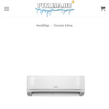
Skip
to
content
Kezdőlap
/
Összes klíma