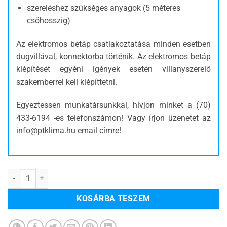
szereléshez szükséges anyagok (5 méteres
csőhosszig)
Az elektromos betáp csatlakoztatása minden esetben
dugvillával, konnektorba történik. Az elektromos betáp
kiépítését egyéni igények esetén villanyszerelő
szakemberrel kell kiépíttetni.
Egyeztessen munkatársunkkal, hívjon minket a (70)
433-6194 -es telefonszámon! Vagy írjon üzenetet az
info@ptklima.hu email címre!
Hitachi airHome 600 Inverter 7 kW mennyiség
KOSÁRBA TESZEM