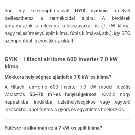
Íme egy keresőoptimalizált
GYIK szekció
, amelyet
beilleszthetsz a termékoldal aljára. A kérdések
tartalmazzák a releváns kulcsszavakat is (7 kW klíma,
nagy teljesítményű split klíma, fűtés klímával, stb.), így SEO
szempontból is erősítik az oldalt.
GYIK – Hitachi airHome 600 Inverter 7,0 kW
klíma
Mekkora helyiséghez ajánlott a 7,0 kW-os klíma?
A Hitachi airHome 600 Inverter 7,0 kW modell ideális
választás
55–70 m²-es helyiségekhez
. Kiváló nagy
nappalikba, irodákba, üzlethelyiségekbe vagy egyterű
lakásokba, ahol fontos a gyors és egyenletes hőeloszlás.
Fűtésre is alkalmas ez a 7 kW-os split klíma?