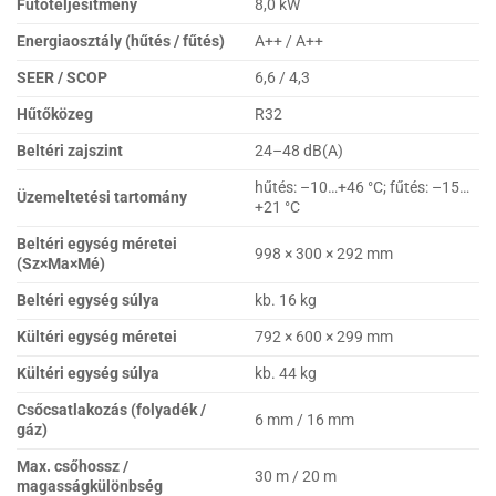
Fűtőteljesítmény
8,0 kW
Energiaosztály (hűtés / fűtés)
A++ / A++
SEER / SCOP
6,6 / 4,3
Hűtőközeg
R32
Beltéri zajszint
24–48 dB(A)
hűtés: –10…+46 °C; fűtés: –15…
Üzemeltetési tartomány
+21 °C
Beltéri egység méretei
998 × 300 × 292 mm
(Sz×Ma×Mé)
Beltéri egység súlya
kb. 16 kg
Kültéri egység méretei
792 × 600 × 299 mm
Kültéri egység súlya
kb. 44 kg
Csőcsatlakozás (folyadék /
6 mm / 16 mm
gáz)
Max. csőhossz /
30 m / 20 m
magasságkülönbség