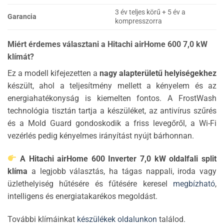
3 év teljes körű + 5 év a
Garancia
kompresszorra
Miért érdemes választani a Hitachi airHome 600 7,0 kW
klímát?
Ez a modell kifejezetten a
nagy alapterületű helyiségekhez
készült, ahol a teljesítmény mellett a kényelem és az
energiahatékonyság is kiemelten fontos. A FrostWash
technológia tisztán tartja a készüléket, az antivírus szűrés
és a Mold Guard gondoskodik a friss levegőről, a Wi-Fi
vezérlés pedig kényelmes irányítást nyújt bárhonnan.
A Hitachi airHome 600 Inverter 7,0 kW oldalfali split
klíma
a legjobb választás, ha tágas nappali, iroda vagy
üzlethelyiség hűtésére és fűtésére keresel
megbízható
,
intelligens és energiatakarékos megoldást.
További klímáinkat
készülékek oldalunkon
találod.