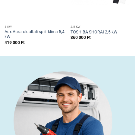
5 KW
2,5 KW
Aux Aura oldalfali split klíma 5,4
TOSHIBA SHORAI 2,5 kW
kW
360 000
Ft
419 000
Ft